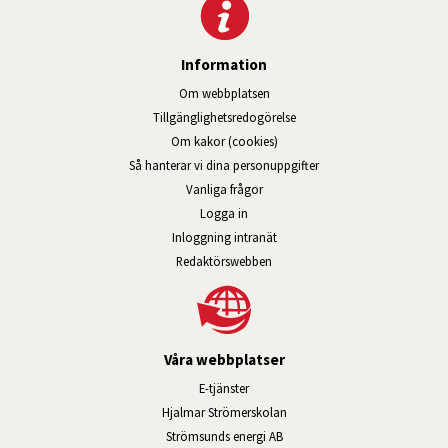
Information
Om webbplatsen
Tillgänglig­hets­redo­görelse
Om kakor (cookies)
Så hanterar vi dina personuppgifter
Vanliga frågor
Logga in
Öppnas i nytt fönster.
Inloggning intranät
Redaktörswebben
Våra webbplatser
Länk till annan webbplats, öppnas i n
E-tjänster
Länk till annan webbplats, öpp
Hjalmar Strömerskolan
Länk till annan webbplats, öppn
Strömsunds energi AB