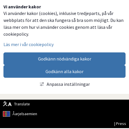
Dela
Dela
Dela
Dela
Vi använder kakor
Vi använder kakor (cookies), inklusive tredjeparts, på vår
på
på
på
via
webbplats för att den ska fungera så bra som möjligt. Du kan
Facebook
Twitter
LinkedIn
email
läsa mer om hur vi använder cookies genom att läsa vår
cookiepolicy.
Läs mer i vår cookiepolicy
Godkänn nödvändiga kakor
Godkänn alla kakor
Anpassa inställningar
Translate
Åarjelsaemien
| Press