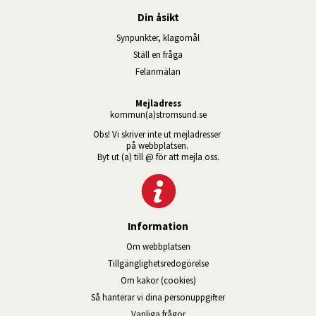
Din åsikt
Synpunkter, klagomål
Ställ en fråga
Felanmälan
Mejladress
kommun(a)stromsund.se
Obs! Vi skriver inte ut mejladresser 
på webbplatsen. 
Byt ut (a) till @ för att mejla oss.
Information
Om webbplatsen
Tillgänglig­hets­redo­görelse
Om kakor (cookies)
Så hanterar vi dina personuppgifter
Vanliga frågor