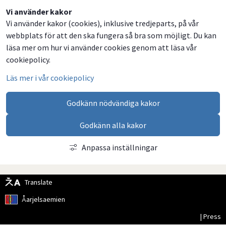
Dela
Dela
Dela
Dela
Vi använder kakor
Vi använder kakor (cookies), inklusive tredjeparts, på vår
på
på
på
via
webbplats för att den ska fungera så bra som möjligt. Du kan
Facebook
Twitter
LinkedIn
email
läsa mer om hur vi använder cookies genom att läsa vår
cookiepolicy.
Läs mer i vår cookiepolicy
Godkänn nödvändiga kakor
Godkänn alla kakor
Anpassa inställningar
Translate
Åarjelsaemien
| Press