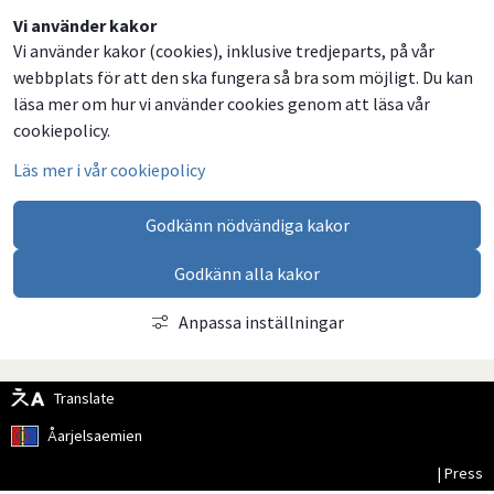
Dela
Dela
Dela
Dela
Vi använder kakor
Vi använder kakor (cookies), inklusive tredjeparts, på vår
på
på
på
via
webbplats för att den ska fungera så bra som möjligt. Du kan
Facebook
Twitter
LinkedIn
email
läsa mer om hur vi använder cookies genom att läsa vår
cookiepolicy.
Läs mer i vår cookiepolicy
Godkänn nödvändiga kakor
Godkänn alla kakor
Anpassa inställningar
Translate
Åarjelsaemien
| Press