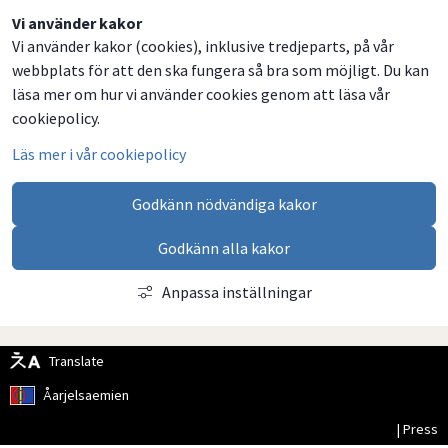
Dela
Dela
Dela
Dela
Vi använder kakor
Vi använder kakor (cookies), inklusive tredjeparts, på vår
på
på
på
via
webbplats för att den ska fungera så bra som möjligt. Du kan
Facebook
Twitter
LinkedIn
email
läsa mer om hur vi använder cookies genom att läsa vår
cookiepolicy.
Läs mer i vår cookiepolicy
Godkänn nödvändiga kakor
Godkänn alla kakor
Anpassa inställningar
Translate
Åarjelsaemien
| Press