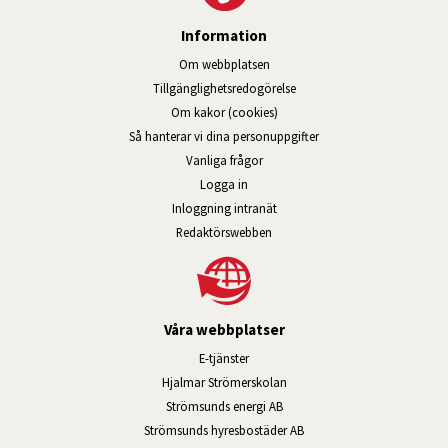
Information
Om webbplatsen
Tillgänglig­hets­redo­görelse
Om kakor (cookies)
Så hanterar vi dina personuppgifter
Vanliga frågor
Logga in
Öppnas i nytt fönster.
Inloggning intranät
Redaktörswebben
Våra webbplatser
Länk till annan webbplats, öppnas i n
E-tjänster
Länk till annan webbplats, öpp
Hjalmar Strömerskolan
Länk till annan webbplats, öppn
Strömsunds energi AB
Länk till annan webbplats, 
Strömsunds hyresbostäder AB