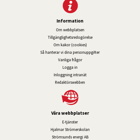
Information
Om webbplatsen
Tillgänglig­hets­redo­görelse
Om kakor (cookies)
Så hanterar vi dina personuppgifter
Vanliga frågor
Logga in
Öppnas i nytt fönster.
Inloggning intranät
Redaktörswebben
Våra webbplatser
Länk till annan webbplats, öppnas i n
E-tjänster
Länk till annan webbplats, öpp
Hjalmar Strömerskolan
Länk till annan webbplats, öppn
Strömsunds energi AB