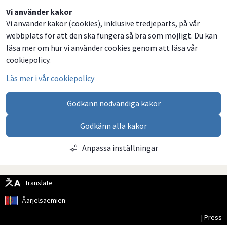
Dela
Dela
Dela
Dela
Vi använder kakor
Vi använder kakor (cookies), inklusive tredjeparts, på vår
på
på
på
via
webbplats för att den ska fungera så bra som möjligt. Du kan
Facebook
Twitter
LinkedIn
email
läsa mer om hur vi använder cookies genom att läsa vår
cookiepolicy.
Läs mer i vår cookiepolicy
Godkänn nödvändiga kakor
Godkänn alla kakor
Anpassa inställningar
Translate
Åarjelsaemien
| Press