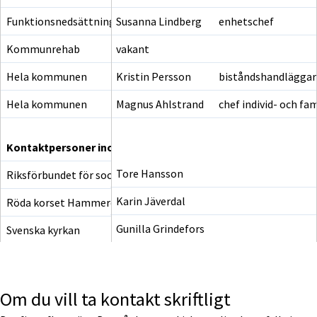
Funktionsnedsättning
Susanna Lindberg
enhetschef
Kommunrehab
vakant
Hela kommunen
Kristin Persson
biståndshandläggar
Hela kommunen
Magnus Ahlstrand
chef individ- och f
Kontaktpersoner inom frivilligverksamheter
Tore Hansson
Riksförbundet för social och mental hälsa, RSMH, Backe
Karin Jäverdal
Röda korset Hammerdal
Gunilla Grindefors
Svenska kyrkan
Om du vill ta kontakt skriftligt