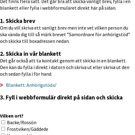
Det finns flera sätt. Det går bra att skicka vanligt brev, fylla i en 
blankett eller fylla i webbformuläret direkt här på sidan.
1. Skicka brev
Om du vill skriva ett vanligt brev men inte vet vilken person du 
ska vända dig till så märk brevet ”Samordnare för anhörigstöd” 
och skicka till boxadressen nedan.
2. Skicka in vår blankett
Det går också att ta kontakt genom att skicka in en blankett. 
Den kan du fylla i direkt i datorn och skriva ut eller skriva ut den 
och sedan fylla i för hand.
Länk till annan webbplats, öppnas i ny
Blankett: Anhörigstöd
3. Fyll i webbformulär direkt på sidan och skicka
Vilken ort?
Vilken ort?
Backe/Rossön
Frostviken/Gäddede