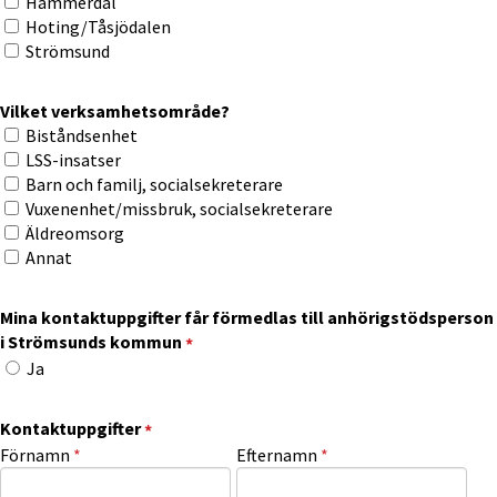
Hammerdal
Hoting/Tåsjödalen
Strömsund
Vilket verksamhetsområde?
Vilket verksamhetsområde?
Biståndsenhet
LSS-insatser
Barn och familj, socialsekreterare
Vuxenenhet/missbruk, socialsekreterare
Äldreomsorg
Annat
Mina kontaktuppgifter får förmedlas till anhörigstödsperson
(obligatorisk)
i Strömsunds kommun
*
Mina kontaktuppgifter får förmedlas till anhörigstödsperson i
Ja
(obligatorisk)
Kontaktuppgifter
*
Kontaktuppgifter
(obligatorisk)
(obligatorisk)
Förnamn
*
Efternamn
*