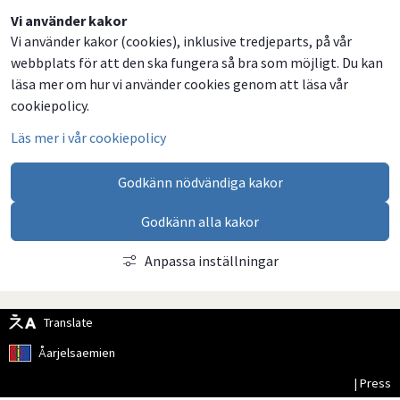
Dela
Dela
Dela
Dela
Vi använder kakor
Vi använder kakor (cookies), inklusive tredjeparts, på vår
på
på
på
via
webbplats för att den ska fungera så bra som möjligt. Du kan
Facebook
Twitter
LinkedIn
email
läsa mer om hur vi använder cookies genom att läsa vår
cookiepolicy.
Läs mer i vår cookiepolicy
Godkänn nödvändiga kakor
Godkänn alla kakor
Anpassa inställningar
Translate
Åarjelsaemien
| Press