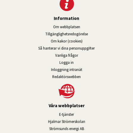
Information
Om webbplatsen
Tillgänglig­hets­redo­görelse
Om kakor (cookies)
Så hanterar vi dina personuppgifter
Vanliga frågor
Logga in
Öppnas i nytt fönster.
Inloggning intranät
Redaktörswebben
Våra webbplatser
Länk till annan webbplats, öppnas i n
E-tjänster
Länk till annan webbplats, öpp
Hjalmar Strömerskolan
Länk till annan webbplats, öppn
Strömsunds energi AB