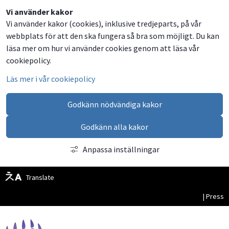
Dela
Dela
Dela
Dela
Besök
Vi använder kakor
Vi använder kakor (cookies), inklusive tredjeparts, på vår
på
på
på
via
oss
webbplats för att den ska fungera så bra som möjligt. Du kan
Facebook
Twitter
LinkedIn
email
på
läsa mer om hur vi använder cookies genom att läsa vår
Facebook
cookiepolicy.
Läs mer i vår cookiepolicy
Godkänn nödvändiga kakor
Godkänn alla kakor
Anpassa inställningar
Translate
| Press