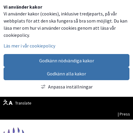
Dela
Dela
Dela
Dela
Besök
Vi använder kakor
Vi använder kakor (cookies), inklusive tredjeparts, på vår
på
på
på
via
oss
webbplats för att den ska fungera så bra som möjligt. Du kan
Facebook
Twitter
LinkedIn
email
på
läsa mer om hur vi använder cookies genom att läsa vår
Facebook
cookiepolicy.
Läs mer i vår cookiepolicy
Godkänn nödvändiga kakor
Godkänn alla kakor
Anpassa inställningar
Translate
| Press