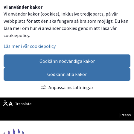
Dela
Dela
Dela
Dela
Besök
Vi använder kakor
Vi använder kakor (cookies), inklusive tredjeparts, på vår
på
på
på
via
oss
webbplats för att den ska fungera så bra som möjligt. Du kan
Facebook
Twitter
LinkedIn
email
på
läsa mer om hur vi använder cookies genom att läsa vår
Facebook
cookiepolicy.
Läs mer i vår cookiepolicy
Godkänn nödvändiga kakor
Godkänn alla kakor
Anpassa inställningar
Translate
| Press